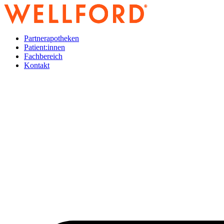
Zum
Inhalt
wechseln
Partnerapotheken
Patient:innen
Fachbereich
Kontakt