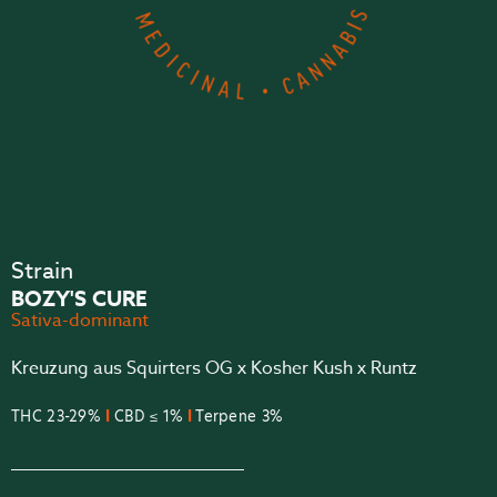
Strain
BOZY'S CURE
Sativa-dominant
Kreuzung aus Squirters OG x Kosher Kush x Runtz
THC 23-29%
I
CBD
≤
1%
I
Terpene 3%