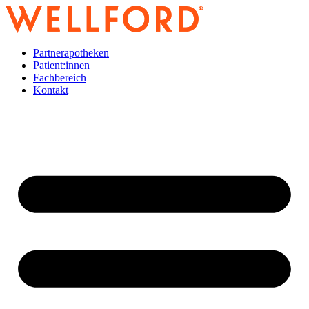
Zum
Inhalt
wechseln
Partnerapotheken
Patient:innen
Fachbereich
Kontakt