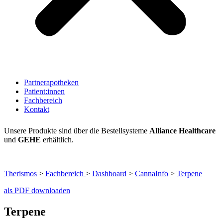
Partnerapotheken
Patient:innen
Fachbereich
Kontakt
Unsere Produkte sind über die Bestellsysteme
Alliance Healthcare
und
GEHE
erhältlich.
Therismos
>
Fachbereich
>
Dashboard
>
CannaInfo
>
Terpene
als PDF downloaden
Terpene