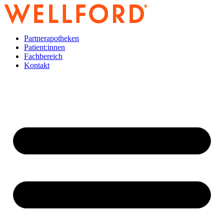
Zum
Inhalt
wechseln
Partnerapotheken
Patient:innen
Fachbereich
Kontakt