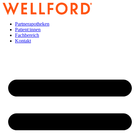
Zum
Inhalt
wechseln
Partnerapotheken
Patient:innen
Fachbereich
Kontakt