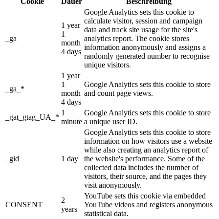
Cookie
Dauer
Beschreibung
Google Analytics sets this cookie to
calculate visitor, session and campaign
1 year
data and track site usage for the site's
1
_ga
analytics report. The cookie stores
month
information anonymously and assigns a
4 days
randomly generated number to recognise
unique visitors.
1 year
1
Google Analytics sets this cookie to store
_ga_*
month
and count page views.
4 days
1
Google Analytics sets this cookie to store
_gat_gtag_UA_*
minute
a unique user ID.
Google Analytics sets this cookie to store
information on how visitors use a website
while also creating an analytics report of
_gid
1 day
the website's performance. Some of the
collected data includes the number of
visitors, their source, and the pages they
visit anonymously.
YouTube sets this cookie via embedded
2
CONSENT
YouTube videos and registers anonymous
years
statistical data.